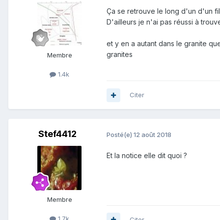
Ça se retrouve le long d'un d'un fil
D'ailleurs je n'ai pas réussi à trou
et y en a autant dans le granite qu
granites
Membre
1.4k
Citer
Stef4412
Posté(e)
12 août 2018
Et la notice elle dit quoi ?
Membre
1.7k
Citer