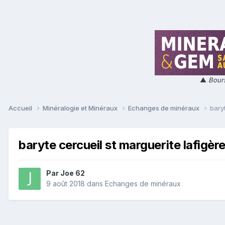
▲
Bours
Accueil
Minéralogie et Minéraux
Echanges de minéraux
bary
baryte cercueil st marguerite lafigèr
Par
Joe 62
9 août 2018
dans
Echanges de minéraux