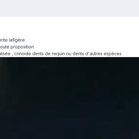
ite lafigère
toute proposition
alisée , crinoide dents de requin ou dents d'autres espèces