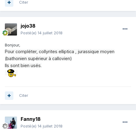
Citer
jojo38
Posté(e)
14 juillet 2018
Bonjour,
Pour compléter, collyrites elliptica , jurassique moyen
(bathonien supérieur à callovien)
Ils sont bien usés.
Citer
Fanny18
Posté(e)
14 juillet 2018