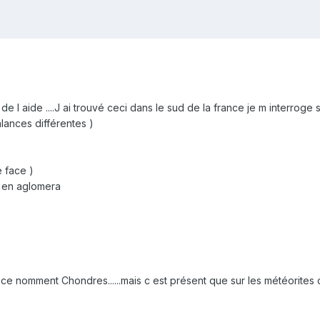
 aide ....J ai trouvé ceci dans le sud de la france je m interroge sur
lances différentes )
 face )
e en aglomera
et ce nomment Chondres......mais c est présent que sur les météorite