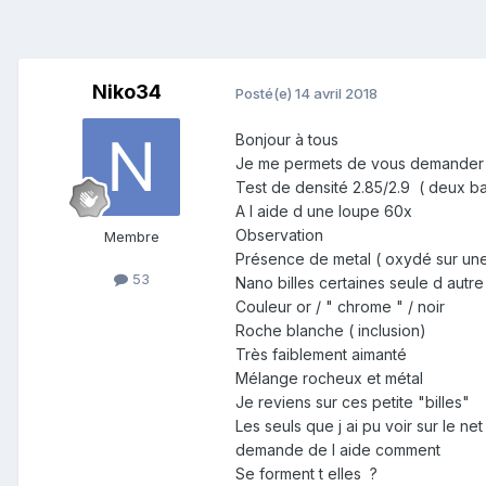
Niko34
Posté(e)
14 avril 2018
Bonjour à tous
Je me permets de vous demander de l
Test de densité 2.85/2.9 ( deux ba
A l aide d une loupe 60x
Observation
Membre
Présence de metal ( oxydé sur une
53
Nano billes certaines seule d autr
Couleur or / " chrome " / noir
Roche blanche ( inclusion)
Très faiblement aimanté
Mélange rocheux et métal
Je reviens sur ces petite "billes"
Les seuls que j ai pu voir sur le n
demande de l aide comment
Se forment t elles ?