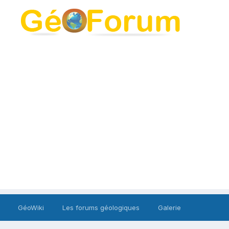
GéoWiki
Les forums géologiques
Galerie