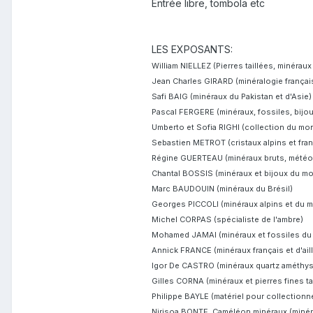
Entrée libre, tombola etc
LES EXPOSANTS:
William NIELLEZ (Pierres taillées, minéraux
Jean Charles GIRARD (minéralogie françai
Safi BAIG (minéraux du Pakistan et d'Asie)
Pascal FERGERE (minéraux, fossiles, bijou
Umberto et Sofia RIGHI (collection du mond
Sebastien METROT (cristaux alpins et fran
Régine GUERTEAU (minéraux bruts, météor
Chantal BOSSIS (minéraux et bijoux du mo
Marc BAUDOUIN (minéraux du Brésil)
Georges PICCOLI (minéraux alpins et du m
Michel CORPAS (spécialiste de l'ambre)
Mohamed JAMAI (minéraux et fossiles du
Annick FRANCE (minéraux français et d'aill
Igor De CASTRO (minéraux quartz améthyst
Gilles CORNA (minéraux et pierres fines ta
Philippe BAYLE (matériel pour collectionneu
Nirisoa BONTE, Caméléon minéraux (minéra