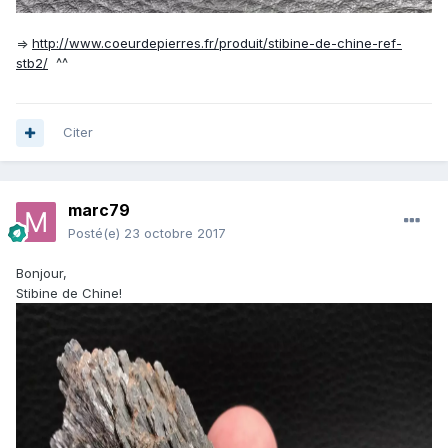
=>
http://www.coeurdepierres.fr/produit/stibine-de-chine-ref-
stb2/
^^
Citer
marc79
Posté(e)
23 octobre 2017
Bonjour,
Stibine de Chine!