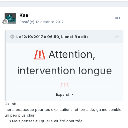
Kae
Posté(e)
12 octobre 2017
Le 12/10/2017 à 06:50,
Lionel-R
a dit :
/!\
Attention,
intervention longue
/!\
Expand
Ok, ok
Le pléochroïsme bleu-violet est typique de la tanzanite. Je
merci beaucoup pour tes explications et ton aide, ça me semble
vais essayer d'expliquer pourquoi, mais ça va être un peu
un peu plus clair
chaud.
.....;) Mais penses-tu qu'elle ait été chauffée?
Le pléochroïsme est l'image de l'anisotropie dans un cristal,