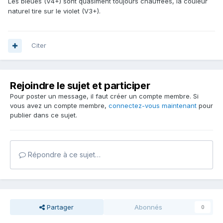
/!\
Fin d'intervention
Les bleues (V4+) sont quasiment toujours chauffées, la couleur
naturel tire sur le violet (V3+).
longue
/!\
Citer
Rejoindre le sujet et participer
Pour poster un message, il faut créer un compte membre. Si
vous avez un compte membre,
connectez-vous maintenant
pour
publier dans ce sujet.
Répondre à ce sujet…
Partager
Abonnés
0