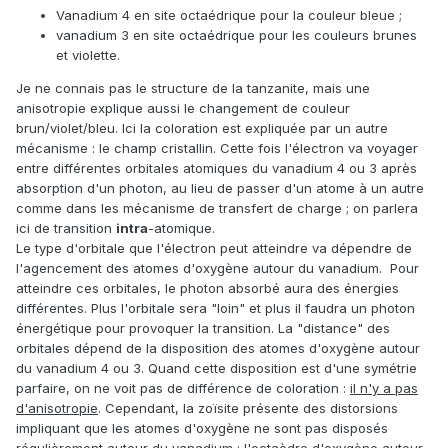
Vanadium 4 en site octaédrique pour la couleur bleue ;
vanadium 3 en site octaédrique pour les couleurs brunes
et violette.
Je ne connais pas le structure de la tanzanite, mais une
anisotropie explique aussi le changement de couleur
brun/violet/bleu. Ici la coloration est expliquée par un autre
mécanisme : le champ cristallin. Cette fois l'électron va voyager
entre différentes orbitales atomiques du vanadium 4 ou 3 après
absorption d'un photon, au lieu de passer d'un atome à un autre
comme dans les mécanisme de transfert de charge ; on parlera
ici de transition
intra
-atomique.
Le type d'orbitale que l'électron peut atteindre va dépendre de
l'agencement des atomes d'oxygène autour du vanadium. Pour
atteindre ces orbitales, le photon absorbé aura des énergies
différentes. Plus l'orbitale sera "loin" et plus il faudra un photon
énergétique pour provoquer la transition. La "distance" des
orbitales dépend de la disposition des atomes d'oxygène autour
du vanadium 4 ou 3. Quand cette disposition est d'une symétrie
parfaire, on ne voit pas de différence de coloration :
il n'y a pas
d'anisotropie
. Cependant, la zoïsite présente des distorsions
impliquant que les atomes d'oxygène ne sont pas disposés