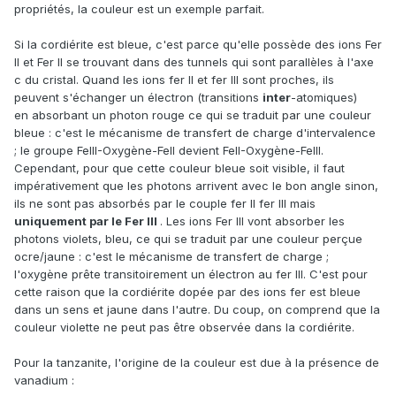
propriétés, la couleur est un exemple parfait.
Si la cordiérite est bleue, c'est parce qu'elle possède des ions Fer
II et Fer II se trouvant dans des tunnels qui sont parallèles à l'axe
c du cristal. Quand les ions fer II et fer III sont proches, ils
peuvent s'échanger un électron (transitions
inter
-atomiques)
en absorbant un photon rouge ce qui se traduit par une couleur
bleue : c'est le mécanisme de transfert de charge d'intervalence
; le groupe FeIII-Oxygène-FeII devient FeII-Oxygène-FeIII.
Cependant, pour que cette couleur bleue soit visible, il faut
impérativement que les photons arrivent avec le bon angle sinon,
ils ne sont pas absorbés par le couple fer II fer III mais
uniquement par le Fer III
. Les ions Fer III vont absorber les
photons violets, bleu, ce qui se traduit par une couleur perçue
ocre/jaune : c'est le mécanisme de transfert de charge ;
l'oxygène prête transitoirement un électron au fer III. C'est pour
cette raison que la cordiérite dopée par des ions fer est bleue
dans un sens et jaune dans l'autre. Du coup, on comprend que la
couleur violette ne peut pas être observée dans la cordiérite.
Pour la tanzanite, l'origine de la couleur est due à la présence de
vanadium :