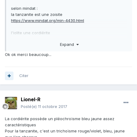
selon mindat :
la tanzanite est une zoisite
https://www.mindat.org/min-4430.html
l'iolite une cordiérite
https://www.mindat.org/min-1128.html
Expand
la dureté change déjà (Mohs Scale), fais un test et tu seras
Ok ok merci beaucoup...
assurée!
la forme d'un cristal parfait est différente aussi
Steph
Citer
Lionel-R
Posté(e)
11 octobre 2017
La cordiérite possède un pléochroïsme bleu jaune assez
caractéristiques
Pour la tanzanite, c'est un trichoïsme rouge/violet, bleu, jaune