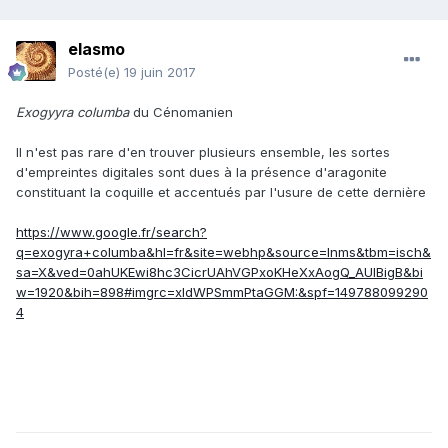
elasmo
Posté(e)
19 juin 2017
Exogyyra columba
du Cénomanien
Il n'est pas rare d'en trouver plusieurs ensemble, les sortes
d'empreintes digitales sont dues à la présence d'aragonite
constituant la coquille et accentués par l'usure de cette dernière
https://www.google.fr/search?
q=exogyra+columba&hl=fr&site=webhp&source=lnms&tbm=isch&
sa=X&ved=0ahUKEwi8hc3CicrUAhVGPxoKHeXxAogQ_AUIBigB&bi
w=1920&bih=898#imgrc=xldWPSmmPtaGGM:&spf=149788099290
4