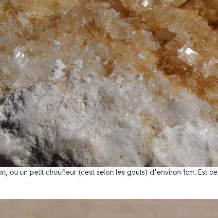
on, ou un petit choufleur (cest selon les gouts) d'environ 1cm. Est 