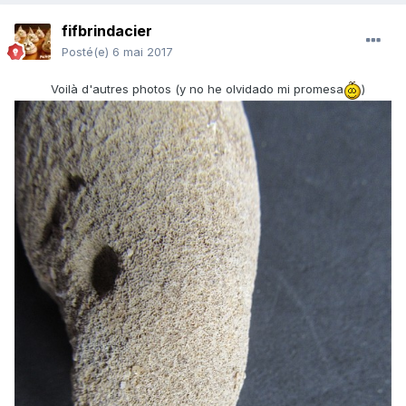
fifbrindacier
Posté(e)
6 mai 2017
Voilà d'autres photos (y no he olvidado mi promesa
)