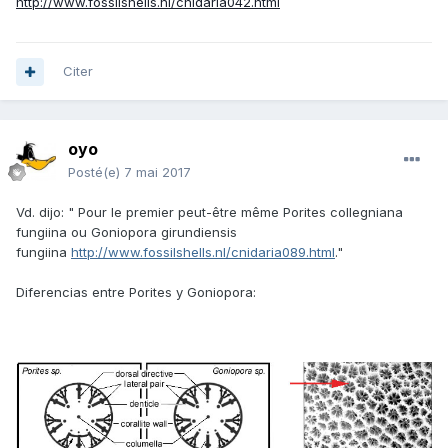
http://www.fossilshells.nl/cnidaria042.html
Citer
oyo
Posté(e)
7 mai 2017
Vd. dijo: " Pour le premier peut-être même Porites collegniana
fungiina ou Goniopora girundiensis
fungiina
http://www.fossilshells.nl/cnidaria089.html
."
Diferencias entre Porites y Goniopora: