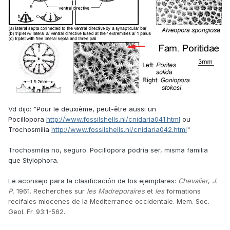
Vd dijo: "
Pour le deuxième, peut-être aussi un
Pocillopora
http://www.fossilshells.nl/cnidaria041.html
ou
Trochosmilia
http://www.fossilshells.nl/cnidaria042.html
"
Trochosmilia no, seguro. Pocillopora podría ser, misma familia
que Stylophora.
Le aconsejo para la clasificación de los ejemplares:
Chevalier
,
J.
P.
1961. Recherches sur
les Madreporaires
et
les
formations
recifales miocenes de la Mediterranee occidentale. Mem. Soc.
Geol. Fr. 93:1-562
.