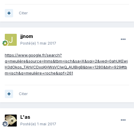
Citer
jjnom
Posté(e)
1 mai 2017
https://www.google.fr/search?
q=meulière&source=lnms&tbm=isch&sa=X&sqi=2&ved=0ahUKEwj
H3dOkos_TAhVCDxoKHWsVCIwQ_AUIBigB&biw=1280&bih=929#tb
m=isch&q=meulière+roche&spf=261
Citer
L'as
Posté(e)
1 mai 2017