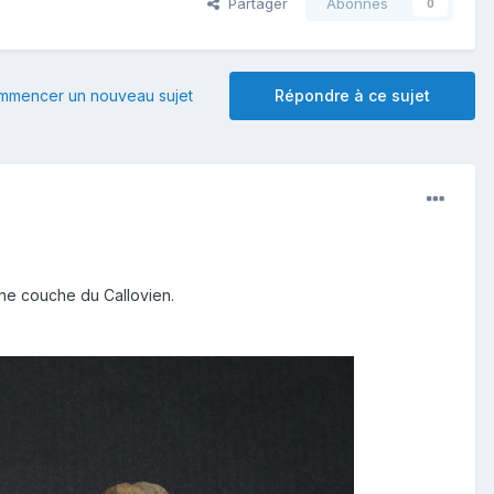
Partager
Abonnés
0
mmencer un nouveau sujet
Répondre à ce sujet
 une couche du Callovien.