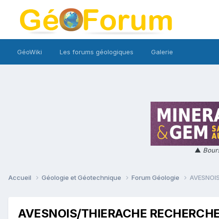
GéoWiki
Les forums géologiques
Galerie
▲
Bours
Accueil
Géologie et Géotechnique
Forum Géologie
AVESNOIS
AVESNOIS/THIERACHE RECHERCHE