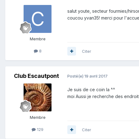
salut youte, secteur fourmies/hirs
coucou yvan35! merci pour l'accuei
Membre
8
Citer
Club Escautpont
Posté(e)
19 avril 2017
Je suis de ce coin la ^^
moi Aussi je recherche des endroits
Membre
129
Citer