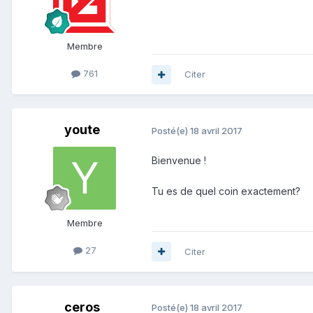
Membre
761
Citer
youte
Posté(e)
18 avril 2017
Bienvenue !
Tu es de quel coin exactement?
Membre
27
Citer
ceros
Posté(e)
18 avril 2017