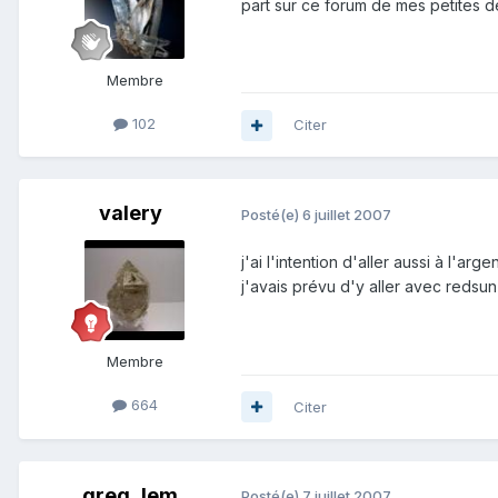
part sur ce forum de mes petites dé
Membre
102
Citer
valery
Posté(e)
6 juillet 2007
j'ai l'intention d'aller aussi à l'arg
j'avais prévu d'y aller avec redsun
Membre
664
Citer
greg_lem
Posté(e)
7 juillet 2007