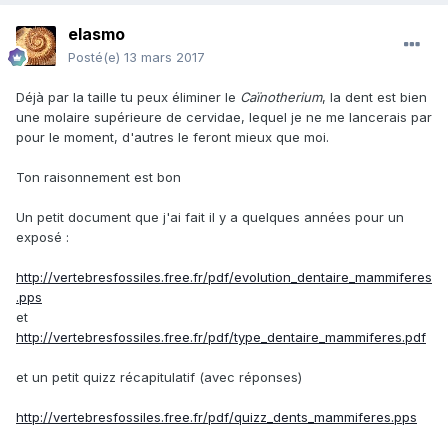
elasmo
Posté(e)
13 mars 2017
Déjà par la taille tu peux éliminer le
Caïnotherium
, la dent est bien
une molaire supérieure de cervidae, lequel je ne me lancerais par
pour le moment, d'autres le feront mieux que moi.
Ton raisonnement est bon
Un petit document que j'ai fait il y a quelques années pour un
exposé :
http://vertebresfossiles.free.fr/pdf/evolution_dentaire_mammiferes
.pps
et
http://vertebresfossiles.free.fr/pdf/type_dentaire_mammiferes.pdf
et un petit quizz récapitulatif (avec réponses)
http://vertebresfossiles.free.fr/pdf/quizz_dents_mammiferes.pps