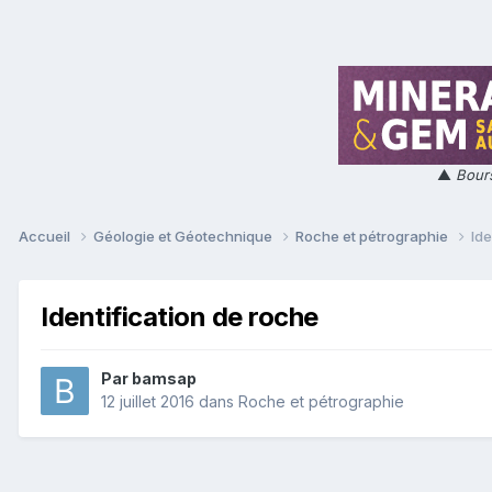
▲
Bours
Accueil
Géologie et Géotechnique
Roche et pétrographie
Ide
Identification de roche
Par
bamsap
12 juillet 2016
dans
Roche et pétrographie