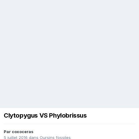
Clytopygus VS Phylobrissus
Par
coxoceras
5 juillet 2016
dans
Oursins fossiles