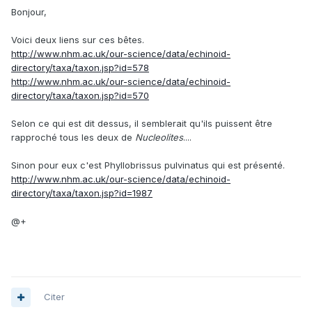
Bonjour,
Voici deux liens sur ces bêtes.
http://www.nhm.ac.uk/our-science/data/echinoid-
directory/taxa/taxon.jsp?id=578
http://www.nhm.ac.uk/our-science/data/echinoid-
directory/taxa/taxon.jsp?id=570
Selon ce qui est dit dessus, il semblerait qu'ils puissent être
rapproché tous les deux de
Nucleolites
....
Sinon pour eux c'est Phyllobrissus pulvinatus qui est présenté.
http://www.nhm.ac.uk/our-science/data/echinoid-
directory/taxa/taxon.jsp?id=1987
@+
Citer