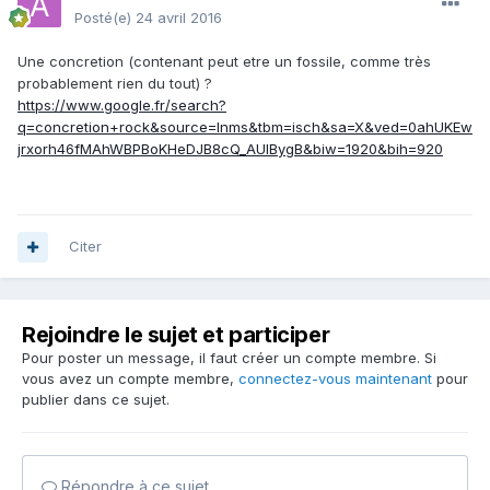
Posté(e)
24 avril 2016
Une concretion (contenant peut etre un fossile, comme très
probablement rien du tout) ?
https://www.google.fr/search?
q=concretion+rock&source=lnms&tbm=isch&sa=X&ved=0ahUKEw
jrxorh46fMAhWBPBoKHeDJB8cQ_AUIBygB&biw=1920&bih=920
Citer
Rejoindre le sujet et participer
Pour poster un message, il faut créer un compte membre. Si
vous avez un compte membre,
connectez-vous maintenant
pour
publier dans ce sujet.
Répondre à ce sujet…