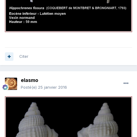
Citer
elasmo
Posté(e)
25 janvier 2016