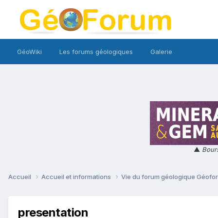
GéoWiki
Les forums géologiques
Galerie
▲
Bours
Accueil
Accueil et informations
Vie du forum géologique Géof
presentation