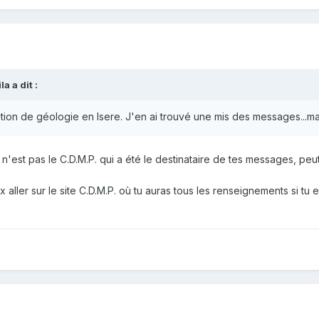
a a dit :
ion de géologie en Isere. J'en ai trouvé une mis des messages...mais 
e n'est pas le C.D.M.P. qui a été le destinataire de tes messages, p
ller sur le site C.D.M.P. où tu auras tous les renseignements si tu 