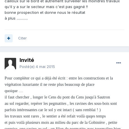
cailloux sur le bord et autrement surveiller les moindres travaux
qu'il y a sur le secteur mais c'est pas gagné !!
bonne prospection et donne nous le résultat
à plus .............
Citer
Invité
Posté(e)
4 mai 2015
Pour compléter ce qui a déjà été écrit : entre les constructions et la
végétation luxuriante il ne reste plus beaucoup de place
quoique ....
il faut chercher , longer le Cens du pont du Cens jusqu'à Sautron
au sol regarder, repérer les pegmatites , les ravines des sous-bois sont
parfois intéressantes car le sol y est intact ( sans remblai ! )
les travaux sont rares , le sentier a été refait voilà quqes temps
et puis voilà plusieurs mois au milieu du parc de la Gobinière , petite
surprise ,une ravine au sol : un filon de pegmatite avec tourmaline bien