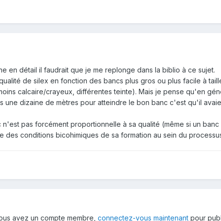
 en détail il faudrait que je me replonge dans la biblio à ce sujet.
s qualité de silex en fonction des bancs plus gros ou plus facile à tai
oins calcaire/crayeux, différentes teinte). Mais je pense qu'en gé
ois une dizaine de mètres pour atteindre le bon banc c'est qu'il av
c n'est pas forcément proportionnelle à sa qualité (même si un ban
re des conditions bicohimiques de sa formation au sein du processu
 vous avez un compte membre,
connectez-vous maintenant
pour publ