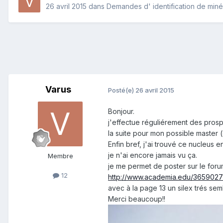
26 avril 2015
dans
Demandes d' identification de min
Varus
Posté(e)
26 avril 2015
Bonjour.
j'effectue réguliérement des prosp
la suite pour mon possible master (
Enfin bref, j'ai trouvé ce nucleus 
je n'ai encore jamais vu ça.
Membre
je me permet de poster sur le forum 
12
http://www.academia.edu/365902
avec à la page 13 un silex trés semb
Merci beaucoup!!