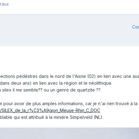
éraux
Co
ections pédéstres dans le nord de l'Aisne (02) en lien avec une as
dans deux ans) en lien avec la région et le néolithique.
en silex il me semble?? ou un genre de quartzite ??
pour avoir de plus amples informations, car je n'ai rien trouvé à la bi
7/SILEX_de_la_r%C3%A9gion_Meuse-Rhin_C_DOC
lable qui est attribué à la miniére Simpelveld (NL).