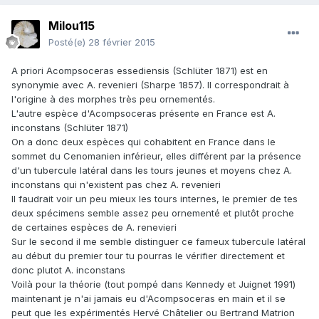
Milou115
Posté(e)
28 février 2015
A priori Acompsoceras essediensis (Schlüter 1871) est en
synonymie avec A. revenieri (Sharpe 1857). Il correspondrait à
l'origine à des morphes très peu ornementés.
L'autre espèce d'Acompsoceras présente en France est A.
inconstans (Schlüter 1871)
On a donc deux espèces qui cohabitent en France dans le
sommet du Cenomanien inférieur, elles différent par la présence
d'un tubercule latéral dans les tours jeunes et moyens chez A.
inconstans qui n'existent pas chez A. revenieri
Il faudrait voir un peu mieux les tours internes, le premier de tes
deux spécimens semble assez peu ornementé et plutôt proche
de certaines espèces de A. renevieri
Sur le second il me semble distinguer ce fameux tubercule latéral
au début du premier tour tu pourras le vérifier directement et
donc plutot A. inconstans
Voilà pour la théorie (tout pompé dans Kennedy et Juignet 1991)
maintenant je n'ai jamais eu d'Acompsoceras en main et il se
peut que les expérimentés Hervé Châtelier ou Bertrand Matrion