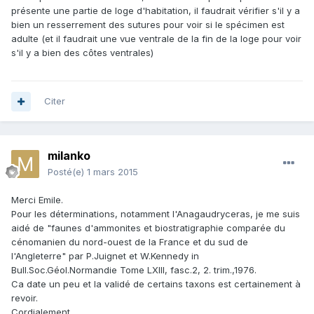
présente une partie de loge d'habitation, il faudrait vérifier s'il y a
bien un resserrement des sutures pour voir si le spécimen est
adulte (et il faudrait une vue ventrale de la fin de la loge pour voir
s'il y a bien des côtes ventrales)
Citer
milanko
Posté(e)
1 mars 2015
Merci Emile.
Pour les déterminations, notamment l'Anagaudryceras, je me suis
aidé de "faunes d'ammonites et biostratigraphie comparée du
cénomanien du nord-ouest de la France et du sud de
l'Angleterre" par P.Juignet et W.Kennedy in
Bull.Soc.Géol.Normandie Tome LXlll, fasc.2, 2. trim.,1976.
Ca date un peu et la validé de certains taxons est certainement à
revoir.
Cordialement.