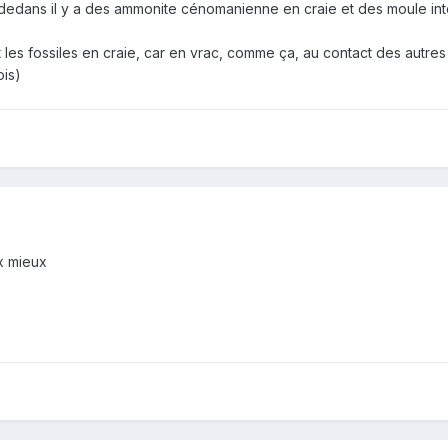
 dedans il y a des ammonite cénomanienne en craie et des moule int
es fossiles en craie, car en vrac, comme ça, au contact des autres ils
ois)
x mieux