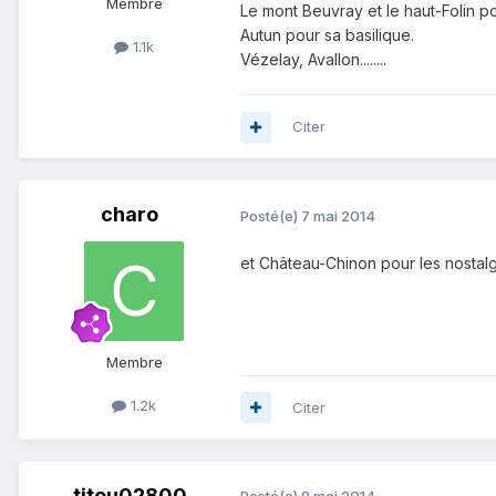
Membre
Le mont Beuvray et le haut-Folin p
Autun pour sa basilique.
1.1k
Vézelay, Avallon........
Citer
charo
Posté(e)
7 mai 2014
et Château-Chinon pour les nostalgi
Membre
1.2k
Citer
titou02800