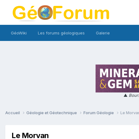
GéoWiki
Les forums géologiques
Galerie
▲
Bours
Accueil
Géologie et Géotechnique
Forum Géologie
Le Morva
Le Morvan