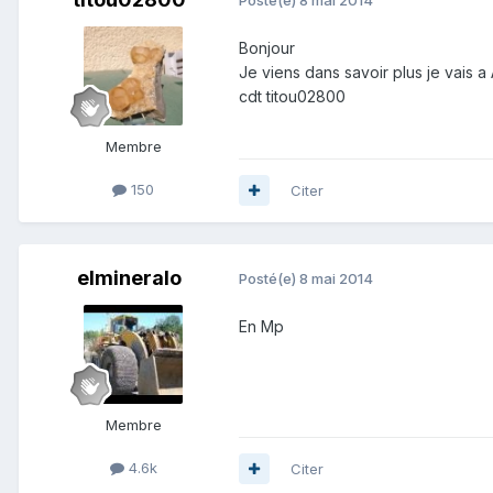
Posté(e)
8 mai 2014
Bonjour
Je viens dans savoir plus je vais 
cdt titou02800
Membre
150
Citer
elmineralo
Posté(e)
8 mai 2014
En Mp
Membre
4.6k
Citer