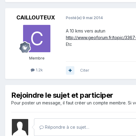
CAILLOUTEUX
Posté(e)
9 mai 2014
A 10 kms vers autun
http://www.geoforum.fr/topic/336
Etc
Membre
1.2k
Citer
Rejoindre le sujet et participer
Pour poster un message, il faut créer un compte membre. Si
Répondre à ce sujet…