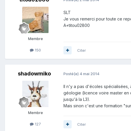
SLT
Je vous remerci pour toute ce repon
A+titou02800
Membre
150
Citer
shadowmiko
Posté(e)
4 mai 2014
Il n'y a pas d'écoles spécialisées,
géologie (licence voire master en d
jusqu'à la L3).
Mais sinon c'est une formation "sur 
Membre
127
Citer