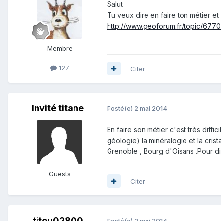
Salut
Tu veux dire en faire ton métier e
http://www.geoforum.fr/topic/6770-c
Membre
127
Citer
Invité titane
Posté(e)
2 mai 2014
En faire son métier c'est très diffi
géologie) la minéralogie et la cris
Grenoble , Bourg d'Oisans .Pour di
Guests
Citer
titou02800
Posté(e)
2 mai 2014