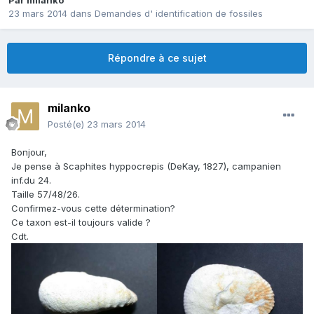
Par
milanko
23 mars 2014
dans
Demandes d' identification de fossiles
Répondre à ce sujet
milanko
Posté(e)
23 mars 2014
Bonjour,
Je pense à Scaphites hyppocrepis (DeKay, 1827), campanien
inf.du 24.
Taille 57/48/26.
Confirmez-vous cette détermination?
Ce taxon est-il toujours valide ?
Cdt.