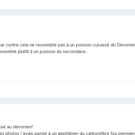
par contre cela ne ressemble pas à un poisson cuirassé du Dévonie
essemble plutôt à un poisson du secondaire...
assé au dévonien!
es photos j'avais pensé à un amphibien du carbonifère fou permien 