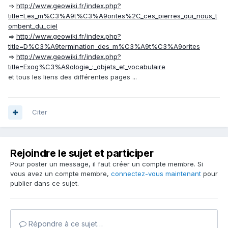
=>
http://www.geowiki.fr/index.php?
title=Les_m%C3%A9t%C3%A9orites%2C_ces_pierres_qui_nous_t
ombent_du_ciel
=>
http://www.geowiki.fr/index.php?
title=D%C3%A9termination_des_m%C3%A9t%C3%A9orites
=>
http://www.geowiki.fr/index.php?
title=Exog%C3%A9ologie_:_objets_et_vocabulaire
et tous les liens des différentes pages ...
Citer
Rejoindre le sujet et participer
Pour poster un message, il faut créer un compte membre. Si
vous avez un compte membre,
connectez-vous maintenant
pour
publier dans ce sujet.
Répondre à ce sujet…