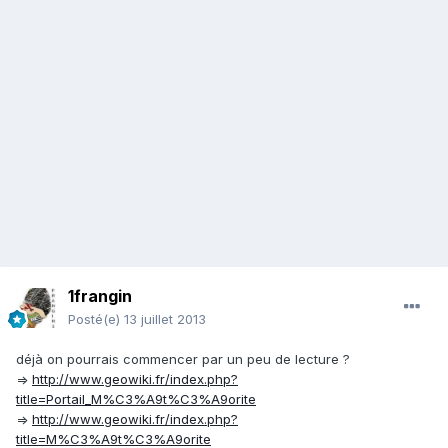
1frangin
Posté(e)
13 juillet 2013
déjà on pourrais commencer par un peu de lecture ?
=>
http://www.geowiki.fr/index.php?
title=Portail_M%C3%A9t%C3%A9orite
=>
http://www.geowiki.fr/index.php?
title=M%C3%A9t%C3%A9orite