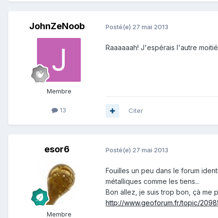
JohnZeNoob
Posté(e)
27 mai 2013
Raaaaaah! J'espérais l'autre moitié
Membre
13
Citer
esor6
Posté(e)
27 mai 2013
Fouilles un peu dans le forum ident
métalliques comme les tiens...
Bon allez, je suis trop bon, çà me p
http://www.geoforum.fr/topic/209
Membre