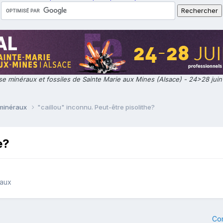
e minéraux et fossiles de Sainte Marie aux Mines (Alsace) - 24>28 jui
 minéraux
"caillou" inconnu. Peut-être pisolithe?
e?
raux
Co