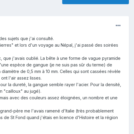
es sujets que j'ai consulté.
pierres" et lors d'un voyage au Népal, j'ai passé des soirées
ruc, que j'avais oublié. La bête à une forme de vague pyramide
 d'une espèce de gangue (je ne suis pas sûr du terme) de
un diamètre de 0,5 mm à 10 mm. Celles qui sont cassées révèle
nt l'air assez lisses.
our la dureté, la gangue semble rayer l'acier. Pour la densité,
n "cailloux" au jugé).
le" mais avec des couleurs assez éloignées, un nombre et une
 grand-père me l'avais ramené d'Italie (très probablement
 de St Fond quand j'étais en licence d'Histoire et la région