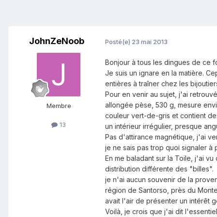
JohnZeNoob
Posté(e)
23 mai 2013
Bonjour à tous les dingues de ce fo
Je suis un ignare en la matière. Ce
entières à traîner chez les bijoutie
Pour en venir au sujet, j'ai retrou
allongée pèse, 530 g, mesure envir
Membre
couleur vert-de-gris et contient d
13
un intérieur irrégulier, presque an
Pas d'attirance magnétique, j'ai ve
je ne sais pas trop quoi signaler à
En me baladant sur la Toile, j'ai v
distribution différente des "billes".
je n'ai aucun souvenir de la prove
région de Santorso, près du Monte S
avait l'air de présenter un intérêt
Voilà, je crois que j'ai dit l'essenti