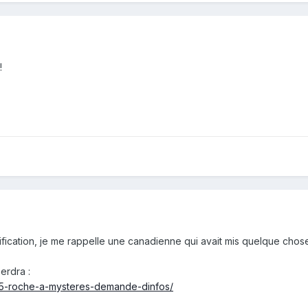
!
ification, je me rappelle une canadienne qui avait mis quelque chose 
erdra :
85-roche-a-mysteres-demande-dinfos/