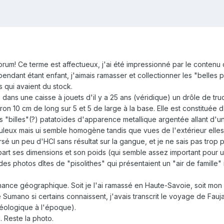
rum! Ce terme est affectueux, j'ai été impressionné par le contenu d
pendant étant enfant, j'aimais ramasser et collectionner les "belles 
rs qui avaient du stock.
vé dans une caisse à jouets d'il y a 25 ans (véridique) un drôle de t
on 10 cm de long sur 5 et 5 de large à la base. Elle est constituée
es "billes"(?) patatoïdes d'apparence metallique argentée allant d'
guleux mais ui semble homogène tandis que vues de l'extérieur elles o
rsé un peu d'HCl sans résultat sur la gangue, et je ne sais pas trop p
 part ses dimensions et son poids (qui semble assez important pour u
u des photos dîtes de "pisolithes" qui présentaient un "air de famil
nance géographique. Soit je l'ai ramassé en Haute-Savoie, soit mon
umano si certains connaissent, j'avais transcrit le voyage de Faujas
 géologique à l'époque).
el. Reste la photo.