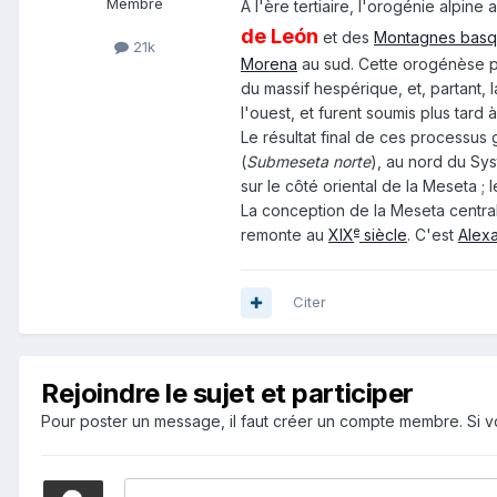
Membre
À l'ère tertiaire, l'orogénie alpin
de León
et des
Montagnes bas
21k
Morena
au sud. Cette orogénèse pr
du massif hespérique, et, partant, l
l'ouest, et furent soumis plus tard 
Le résultat final de ces processus
(
Submeseta norte
), au nord du Sys
sur le côté oriental de la Meseta ; 
La conception de la Meseta central
e
remonte au
XIX
siècle
. C'est
Alex
Citer
Rejoindre le sujet et participer
Pour poster un message, il faut créer un compte membre. Si