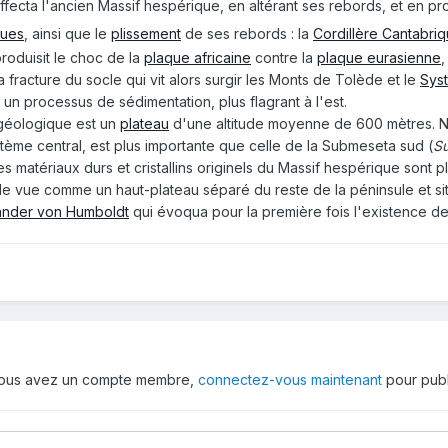
e affecta l'ancien Massif hespérique, en altérant ses rebords, et en p
ques
, ainsi que le
plissement
de ses rebords : la
Cordillère Cantabri
oduisit le choc de la
plaque africaine
contre la
plaque eurasienne
,
a fracture du socle qui vit alors surgir les Monts de Tolède et le
Sys
à un processus de sédimentation, plus flagrant à l'est.
 géologique est un
plateau
d'une altitude moyenne de 600 mètres. N
tème central, est plus importante que celle de la Submeseta sud (
S
les matériaux durs et cristallins originels du Massif hespérique sont pl
e vue comme un haut-plateau séparé du reste de la péninsule et sit
ander von Humboldt
qui évoqua pour la première fois l'existence de 
 vous avez un compte membre,
connectez-vous maintenant
pour publ