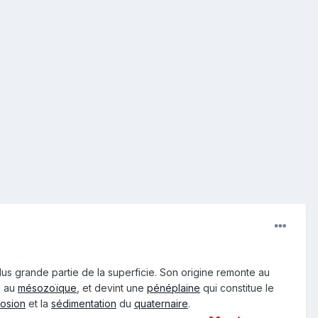
plus grande partie de la superficie. Son origine remonte au
n au
mésozoïque
, et devint une
pénéplaine
qui constitue le
rosion
et la
sédimentation
du
quaternaire
.