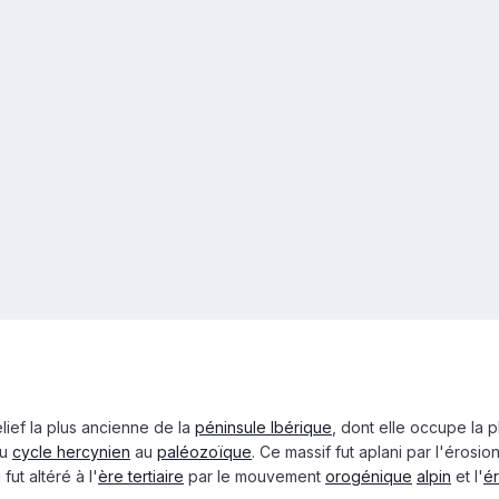
elief la plus ancienne de la
péninsule Ibérique
, dont elle occupe la 
du
cycle hercynien
au
paléozoïque
. Ce massif fut aplani par l'érosio
 fut altéré à l'
ère tertiaire
par le mouvement
orogénique
alpin
et l'
é