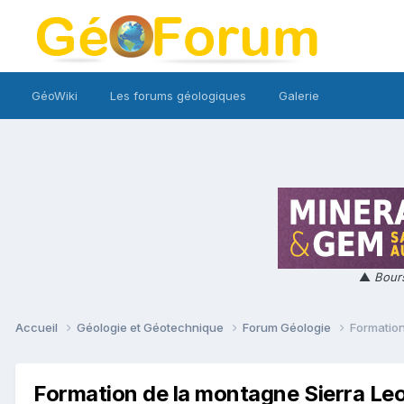
GéoWiki
Les forums géologiques
Galerie
▲
Bours
Accueil
Géologie et Géotechnique
Forum Géologie
Formation
Formation de la montagne Sierra Le