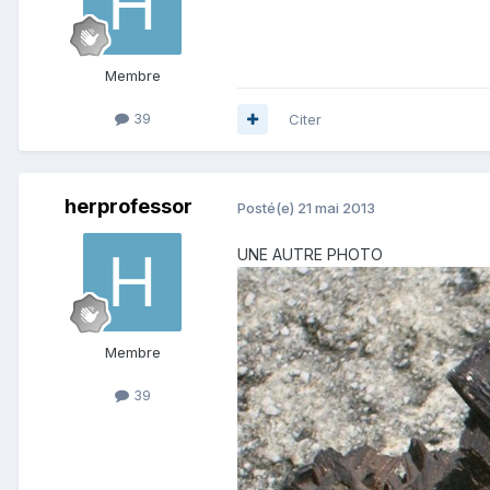
Membre
39
Citer
herprofessor
Posté(e)
21 mai 2013
UNE AUTRE PHOTO
Membre
39