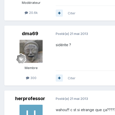
Modérateur
20.6k
Citer
dma69
Posté(e)
21 mai 2013
sidérite ?
Membre
300
Citer
herprofessor
Posté(e)
21 mai 2013
wahou!!! c st si etrange que ça?