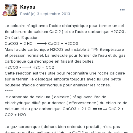
Kayou
Posté(e)
3 septembre 2013
Le calcaire réagit avec l’acide chlorhydrique pour former un sel
(le chlorure de calcium CaCl
2
) et de l’acide carbonique H
2
CO
3
.
On écrit l’équation:
CaCO
3
+ 2 HCl ----> CaCl
2
+ H
2
CO
3
Mais l’acide carbonique H
2
CO
3
est instable à TPN (température
et pression normale). La molécule pour former de l’eau et du gaz
carbonique qui s’échappe en faisant des bulles:
H
2
CO
3
----> H
2
O + CO
2
Cette réaction est très utile pour reconnaître une roche calcaire
sur le terrain. le géologue emporte toujours avec lui une petite
bouteille d’acide chlorhydrique pour analyser les roches.
****
le carbonate de calcium ( calcaire ) réagi avec l'acide
chlorhydrique dilué pour donner ( effervescence ) du chlorure de
calcium et du gaz carbonique. CaCO3 + 2 HCl ======> CaCl2 +
CO2 + H2O
Le gaz carbonique ( dehors bien entendu ) produit , n'est pas
dangereux ; il se mélange à l'air ; le CaCl2 ou chlorure de calcium