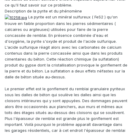
ce qu'il faut savoir sur ce problème.
Description de la pyrite et du phénomène
La pyrite est un minéral sulfureux ( FeS2 ) qu'on
trouve en faible proportion dans les pierres sédimentaires (
calcaires ou argileuses) utilisées pour faire de la pierre
concassée de remblai. En présence combinée d'eau et
d'oxygène, la pyrite s'oxyde et produit de l'acide sulfurique.
L'acide sulfurique réagit alors avec les carbonates de calcium
contenus dans la pierre concassée ainsi que dans les produits
cimentaires du béton. Cette réaction chimique (la sulfatation)
produit du gypse dont la cristallisation provoque le gonflement de
la pierre et du béton. La sulfatation a deux effets néfastes sur la
dalle de béton située au-dessus.
Le premier effet est le gonflement du remblai granulaire pyriteux
sous les dalles de béton qui soulève les dalles ainsi que les
cloisons intérieures qui y sont appuyées. Des dommages peuvent
alors être occasionnés aux planchers, aux murs et mêmes aux
toits des étages situés au-dessus des cloisons qui se soulèvent.
Plus l'épaisseur de remblai est grande plus le gonflement est
important. Voilà pourquoi le problème apparaît davantage dans
les garages résidentiels, car à cet endroit l'épaisseur de remblai