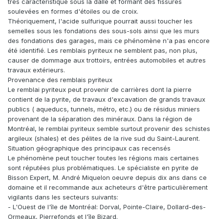
très caractéristique sous la dalle et formant des fissures
soulevées en formes d'étoiles ou de croix.
Théoriquement, l'acide sulfurique pourrait aussi toucher les
semelles sous les fondations des sous-sols ainsi que les murs
des fondations des garages, mais ce phénomène n'a pas encore
été identifié. Les remblais pyriteux ne semblent pas, non plus,
causer de dommage aux trottoirs, entrées automobiles et autres
travaux extérieurs.
Provenance des remblais pyriteux
Le remblai pyriteux peut provenir de carrières dont la pierre
contient de la pyrite, de travaux d'excavation de grands travaux
publics ( aqueducs, tunnels, métro, etc.) ou de résidus miniers
provenant de la séparation des minéraux. Dans la région de
Montréal, le remblai pyriteux semble surtout provenir des schistes
argileux (shales) et des pélites de la rive sud du Saint-Laurent.
Situation géographique des principaux cas recensés
Le phénomène peut toucher toutes les régions mais certaines
sont réputées plus problématiques. Le spécialiste en pyrite de
Bisson Expert, M. André Miquelon oeuvre depuis dix ans dans ce
domaine et il recommande aux acheteurs d'être particulièrement
vigilants dans les secteurs suivants:
- L'Ouest de l'île de Montréal: Dorval, Pointe-Claire, Dollard-des-
Ormeaux, Pierrefonds et l'île Bizard.