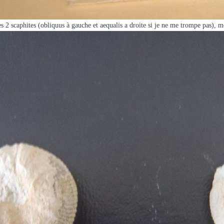
s 2 scaphites (obliquus à gauche et aequalis a droite si je ne me trompe pas), mo