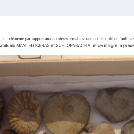
ent clémente par rapport aux dernières semaines, une petite sortie de fouilles s
 habituels MANTELLICERAS et SCHLOENBACHIA, et ce malgré la présen