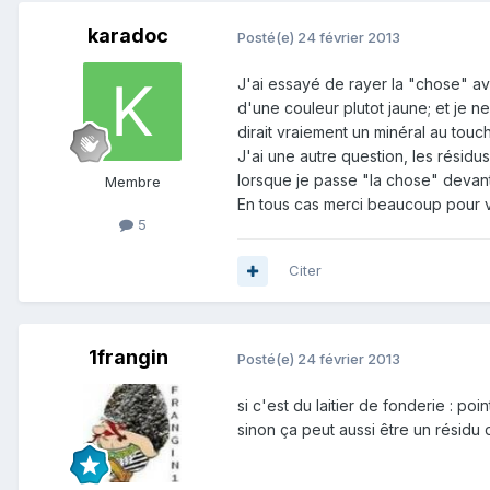
karadoc
Posté(e)
24 février 2013
J'ai essayé de rayer la "chose" ave
d'une couleur plutot jaune; et je ne
dirait vraiement un minéral au touc
J'ai une autre question, les résid
lorsque je passe "la chose" devant
Membre
En tous cas merci beaucoup pour 
5
Citer
1frangin
Posté(e)
24 février 2013
si c'est du laitier de fonderie : poin
sinon ça peut aussi être un résidu d