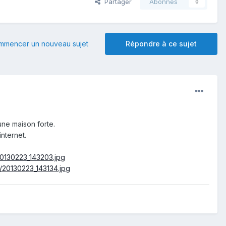
Partager
Abonnés
0
mmencer un nouveau sujet
Répondre à ce sujet
une maison forte.
nternet.
0130223_143203.jpg
20130223_143134.jpg