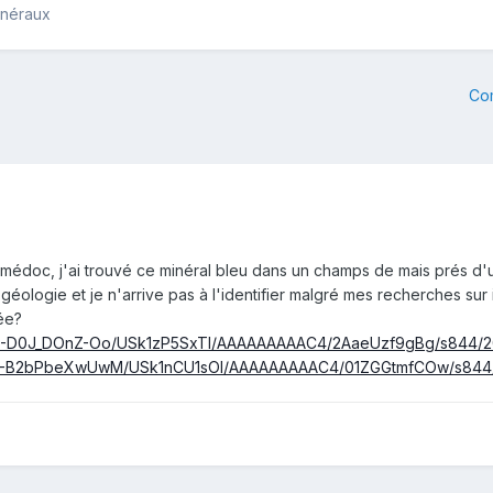
inéraux
Co
 médoc, j'ai trouvé ce minéral bleu dans un champs de mais prés d'
éologie et je n'arrive pas à l'identifier malgré mes recherches sur i
ée?
com/-D0J_DOnZ-Oo/USk1zP5SxTI/AAAAAAAAAC4/2AaeUzf9gBg/s844/2
com/-B2bPbeXwUwM/USk1nCU1sOI/AAAAAAAAAC4/01ZGGtmfCOw/s844/