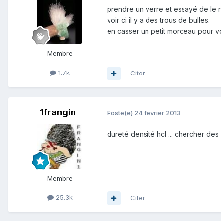
prendre un verre et essayé de le 
voir ci il y a des trous de bulles.
en casser un petit morceau pour voir
Membre
1.7k
Citer
1frangin
Posté(e)
24 février 2013
dureté densité hcl ... chercher des 
Membre
25.3k
Citer