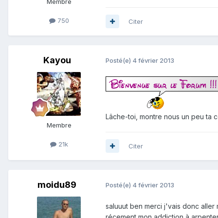
Membre
750
Citer
Kayou
Posté(e)
4 février 2013
Lâche-toi, montre nous un peu ta c
Membre
21k
Citer
moidu89
Posté(e)
4 février 2013
saluuut ben merci j'vais donc aller
récement mon addiction à arpenter 