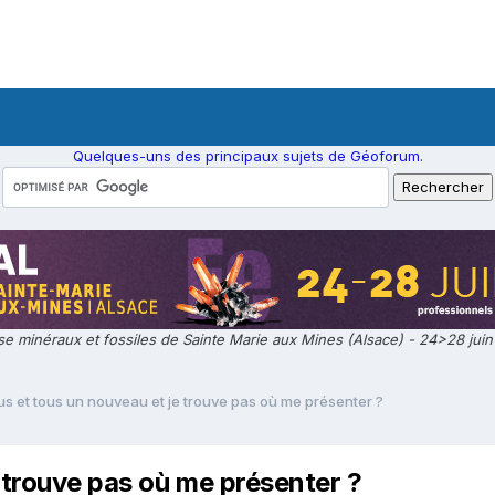
Quelques-uns des principaux sujets de Géoforum.
e minéraux et fossiles de Sainte Marie aux Mines (Alsace) - 24>28 jui
ous et tous un nouveau et je trouve pas où me présenter ?
e trouve pas où me présenter ?