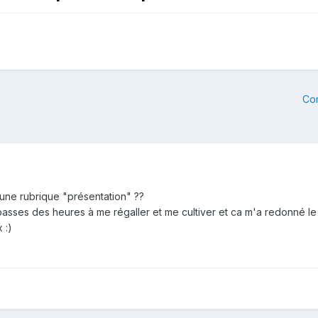
Co
s une rubrique "présentation" ??
je passes des heures à me régaller et me cultiver et ca m'a redonné 
 :)