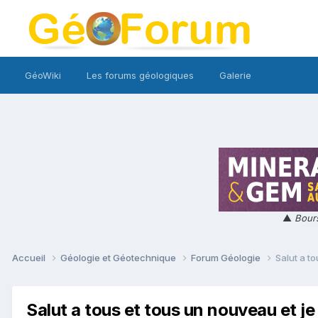
GéoWiki
Les forums géologiques
Galerie
▲
Bours
Accueil
Géologie et Géotechnique
Forum Géologie
Salut a t
Salut a tous et tous un nouveau et j