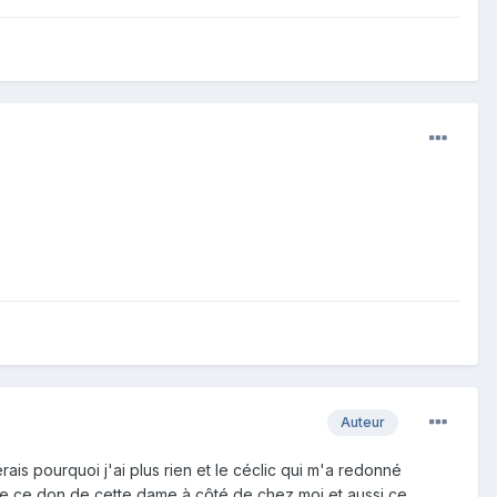
Auteur
rais pourquoi j'ai plus rien et le céclic qui m'a redonné
tte ce don de cette dame à côté de chez moi et aussi ce