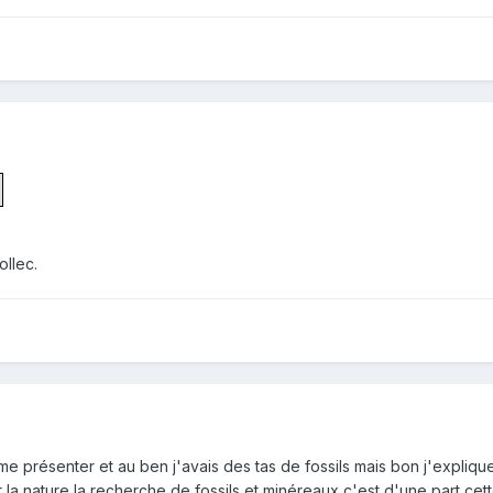
ollec.
 me présenter et au ben j'avais des tas de fossils mais bon j'explique
la nature la recherche de fossils et minéreaux c'est d'une part ce