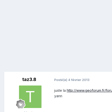
taz3.8
Posté(e)
4 février 2013
juste la
http://www.geoforum.fr/for
yann