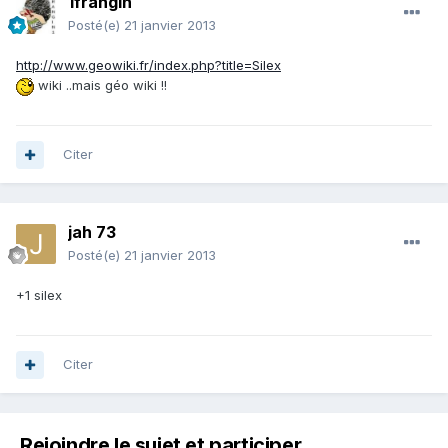
1frangin
Posté(e)
21 janvier 2013
http://www.geowiki.fr/index.php?title=Silex
wiki ..mais géo wiki !!
Citer
jah 73
Posté(e)
21 janvier 2013
+1 silex
Citer
Rejoindre le sujet et participer