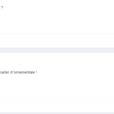
 ?
s parler d'ornementale !