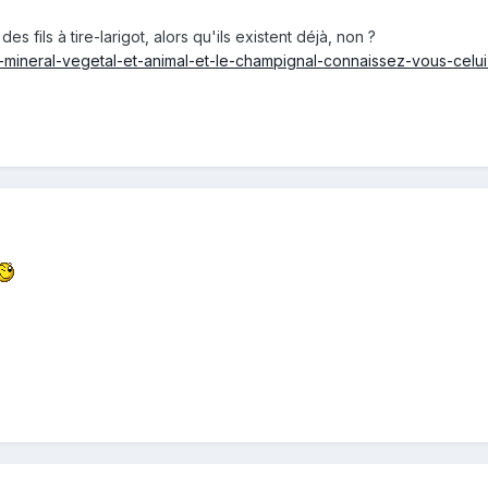
s fils à tire-larigot, alors qu'ils existent déjà, non ?
-mineral-vegetal-et-animal-et-le-champignal-connaissez-vous-celui