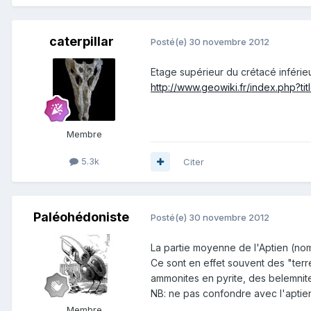
caterpillar
Posté(e)
30 novembre 2012
Etage supérieur du crétacé inférie
http://www.geowiki.fr/index.php
Membre
5.3k
Citer
Paléohédoniste
Posté(e)
30 novembre 2012
La partie moyenne de l'Aptien (no
Ce sont en effet souvent des "terre
ammonites en pyrite, des belemnite
NB: ne pas confondre avec l'aptie
Membre