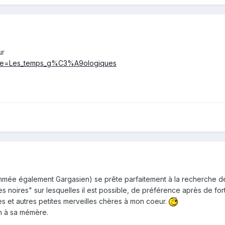
ur
?title=Les_temps_g%C3%A9ologiques
mmée également Gargasien) se prête parfaitement à la recherche de
s noires" sur lesquelles il est possible, de préférence après de for
s et autres petites merveilles chères à mon coeur.
n à sa mémère.