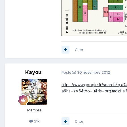
Citer
Kayou
Posté(e)
30 novembre 2012
https://www.google.fr/search?q=
a&hs=zV6&tbo=u&rls=org.mozill
Membre
21k
Citer