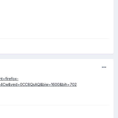
t=firefox-
TRnoH4Cw&ved=0CC8QsAQ&biw=1600&bih=702