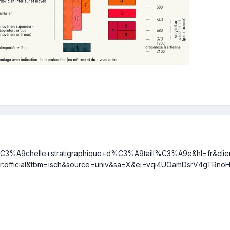
%C3%A9chelle+stratigraphique+d%C3%A9taill%C3%A9e&hl=fr&clien
a:fr:official&tbm=isch&source=univ&sa=X&ei=vqi4UOamDsrV4g