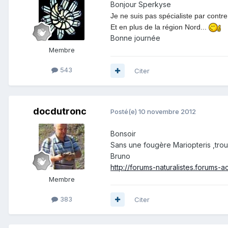
Bonjour Sperkyse
Je ne suis pas spécialiste par contr
Et en plus de la région Nord...
Bonne journée
Membre
543
Citer
docdutronc
Posté(e)
10 novembre 2012
Bonsoir
Sans une fougère Mariopteris ,tro
Bruno
http://forums-naturalistes.forums-
Membre
383
Citer