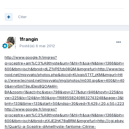
Citer
1frangin
Posté(e)
6 mai 2012
http://www.google.fr/imgres?
q=sceptre+am%C3%A9thyste&um=1&hl=fr&sa=N&biw=1366&bih=
600&tbm=isch&tbnid=dLZ1VPEfzb08QM:&imgrefurl=http://www.tec
noid.net/misyvato/photos.php&docid=KUxqis5Tf7_zKM&imgurl=htt
p://www.tecnoid.net/misyvato/img/photos/m030.jpg&w=400&h=40
0&ei=vISmT9eJEIes8QOAk4H-
BA&zoom=1&iact=hc&vpx=798&vpy=277&dur=946&hovh=225&ho
vw=225&tx=124&ty=160&sig=116895582408632743248&page=3&t
bnh=133&tbnw=133&start=50&ndsp=30&ved=1t:429,r:20,s:50,i:223
http://www.google.fr/imgres?
q=sceptre+am%C3%A9thyste&um=1&hl=fr&sa=N&biw=1366&bih=
600&tbm=isch&tbnid=ztXJE2hK78qBRM:&imgrefurl=http://cgi.ebay.
fr/Quartz-a-Sceptre-dAmethyste-fantome-Citrine-