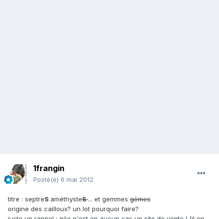
1frangin
Posté(e)
6 mai 2012
titre : septre
S
améthyste
S
... et gemmes
gèmes
origine des cailloux? un lot pourquoi faire?
juste un rappel : géo n'est en aucun cas un site de vente ! (il en