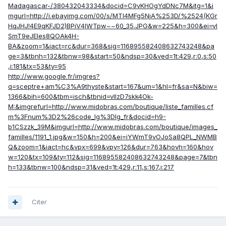
Madagascar-/380432043334&docid=C9vKHOgYdDNc7M&itg=1&i
mgurl=http://i.ebayimg.com/00/s/MTI4MFg5NjA%253D/%2524(KGr
HqJHJ!4E9qKFJD2)BPiV4IWTpw~~60_35.JPG&w=225&h=300&ei=vI
SmT9eJEIes8QOAk4H-
BA&zoom=1&iact=rc&dur=368&sig=116895582408632743248&pa
ge=3&tbnh=132&tbnw=98&start=50&ndsp=30&ved=1t:429,r:0,s:50
,i:181&tx=53&ty=95
http://www.google.fr/imgres?
q=sceptre+am%C3%A9thyste&start=167&um=1&hl=fr&sa=N&biw=
1366&bih=600&tbm=isch&tbnid=vlIzD7skk4Ok-
M:&imgrefurl=http://www.midobras.com/boutique/liste_familles.cf
m%3Fnum%3D2%26code_lg%3Dlg_fr&docid=h9-
b1CSzzk_39M&imgurl=http://www.midobras.com/boutique/images_
familles/1191_1.jpg&w=150&h=200&ei=iYWmT9vOJoSa8QPL_NWMB
Q&zoom=1&iact=hc&vpx=699&vpy=126&dur=763&hovh=160&hov
w=120&tx=109&ty=112&sig=116895582408632743248&page=7&tbn
h=133&tbnw=100&ndsp=31&ved=1t:429,r:11,s:167,i:217
Citer