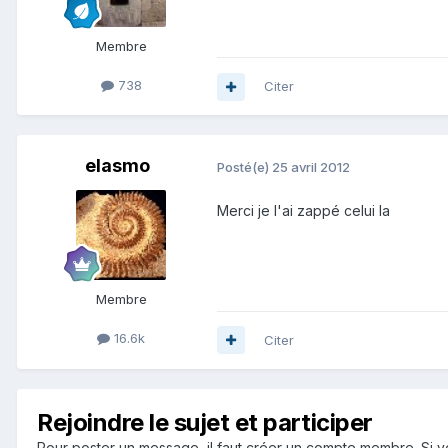
Membre
738
Citer
elasmo
Posté(e)
25 avril 2012
Merci je l'ai zappé celui la
Membre
16.6k
Citer
Rejoindre le sujet et participer
Pour poster un message, il faut créer un compte membre. Si