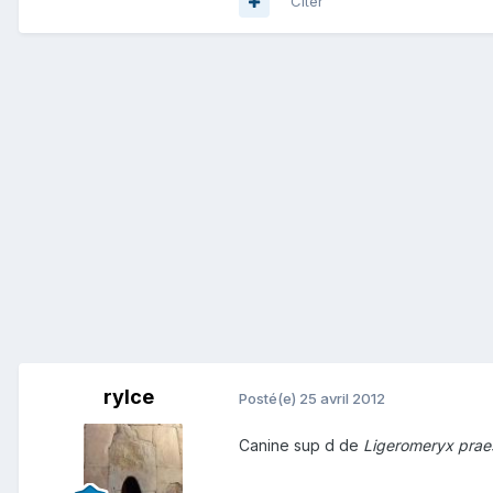
Citer
rylce
Posté(e)
25 avril 2012
Canine sup d de
Ligeromeryx prae