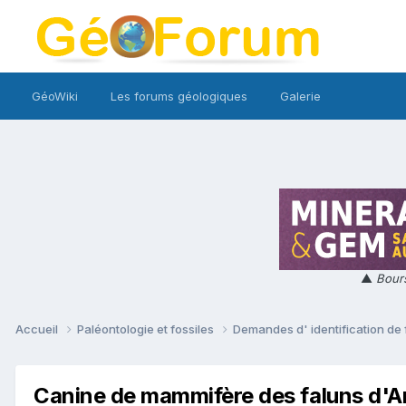
GéoWiki
Les forums géologiques
Galerie
▲
Bours
Accueil
Paléontologie et fossiles
Demandes d' identification de 
Canine de mammifère des faluns d'A