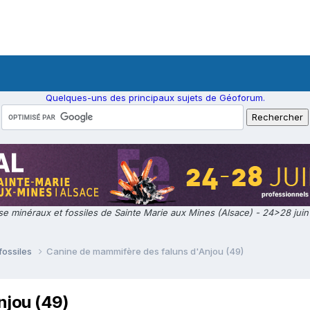
Quelques-uns des principaux sujets de Géoforum.
e minéraux et fossiles de Sainte Marie aux Mines (Alsace) - 24>28 jui
fossiles
Canine de mammifère des faluns d'Anjou (49)
njou (49)