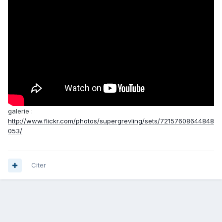
galerie :
http://www.flickr.com/photos/supergrevling/sets/72157608644848
053/
Citer