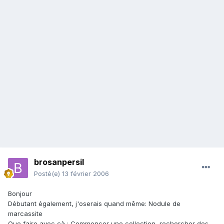
brosanpersil
Posté(e)
13 février 2006
Bonjour
Débutant également, j'oserais quand même: Nodule de
marcassite
Que faire avec çà : Commencer une collection, rechercher des