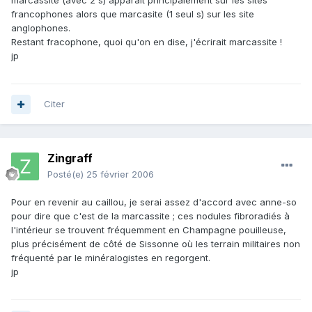
marcassite (avec 2 s) apparaît principalement sur les sites
francophones alors que marcasite (1 seul s) sur les site
anglophones.
Restant fracophone, quoi qu'on en dise, j'écrirait marcassite !
jp
Citer
Zingraff
Posté(e)
25 février 2006
Pour en revenir au caillou, je serai assez d'accord avec anne-so
pour dire que c'est de la marcassite ; ces nodules fibroradiés à
l'intérieur se trouvent fréquemment en Champagne pouilleuse,
plus précisément de côté de Sissonne où les terrain militaires non
fréquenté par le minéralogistes en regorgent.
jp