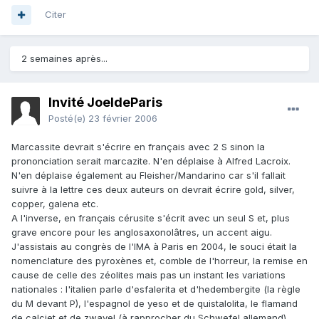
Citer
2 semaines après...
Invité JoeldeParis
Posté(e)
23 février 2006
Marcassite devrait s'écrire en français avec 2 S sinon la
prononciation serait marcazite. N'en déplaise à Alfred Lacroix.
N'en déplaise également au Fleisher/Mandarino car s'il fallait
suivre à la lettre ces deux auteurs on devrait écrire gold, silver,
copper, galena etc.
A l'inverse, en français cérusite s'écrit avec un seul S et, plus
grave encore pour les anglosaxonolâtres, un accent aigu.
J'assistais au congrès de l'IMA à Paris en 2004, le souci était la
nomenclature des pyroxènes et, comble de l'horreur, la remise en
cause de celle des zéolites mais pas un instant les variations
nationales : l'italien parle d'esfalerita et d'hedembergite (la règle
du M devant P), l'espagnol de yeso et de quistalolita, le flamand
de calciet et de zwavel (à rapprocher du Schwefel allemand).