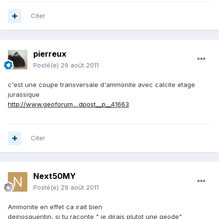
Citer
pierreux
Posté(e)
29 août 2011
c'est une coupe transversale d'ammonite avec calcite etage
jurassique
http://www.geoforum....dpost__p__41663
Citer
Next50MY
Posté(e)
29 août 2011
Ammonite en effet ca irait bien
deinosquentin, si tu raconte " je dirais plutot une geode"