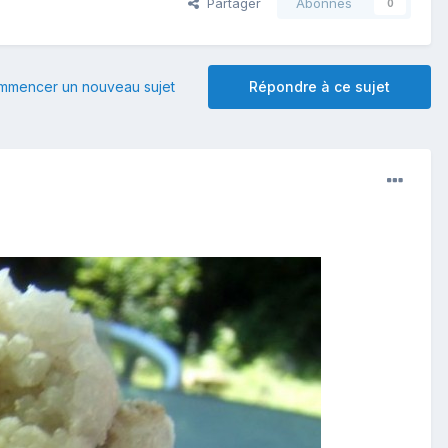
Partager
Abonnés
0
mmencer un nouveau sujet
Répondre à ce sujet