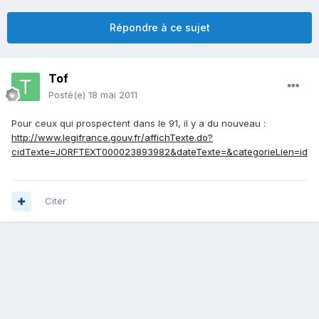
Répondre à ce sujet
Tof
Posté(e)
18 mai 2011
Pour ceux qui prospectent dans le 91, il y a du nouveau :
http://www.legifrance.gouv.fr/affichTexte.do?
cidTexte=JORFTEXT000023893982&dateTexte=&categorieLien=id
Citer